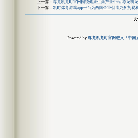
上一篇：
尊龙凯龙时官网围绕健康生涯产业中枢-尊龙凯
下一篇：
凯时体育游戏app平台为两国企业创造更多贸易
友
Powered by
尊龙凯龙时官网进入「中国