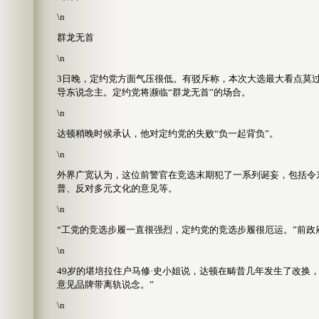
\n
群龙无首
\n
3日晚，定约党方面气压很低。有驳斥称，本次大选最大看点莫
导东说念主。定约党将濒临“群龙无首”的场合。
\n
达顿稍晚时候承认，他对定约党的失败“负一起背负”。
\n
外界广宽认为，这位前警官在竞选末期犯了一系列诞妄，包括令
普、反对多元文化的意见等。
\n
“工党的竞选步履一直很强烈，定约党的竞选步履很厄运。”前
\n
49岁的堪培拉住户马修·史小姐说，达顿在畴昔几年发生了改换
意见品牌带离轨说念。”
\n