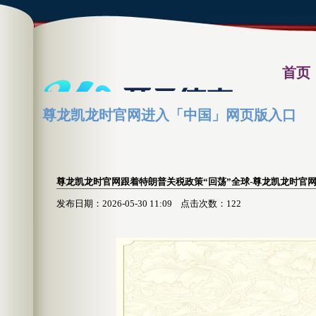
首页
尊龙凯龙时官网进入「中国」网页版入口
资讯习
尊龙凯龙时官网跟着特朗普关税政策“回荡”全球-尊龙凯龙时官
发布日期：2026-05-30 11:09 点击次数：122