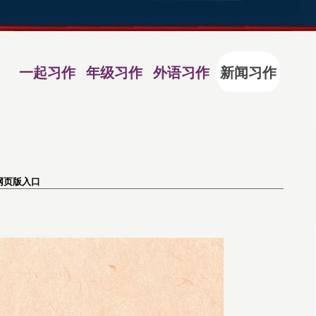
一起习作
年级习作
外语习作
新闻习作
作
服务与支持
网页版入口