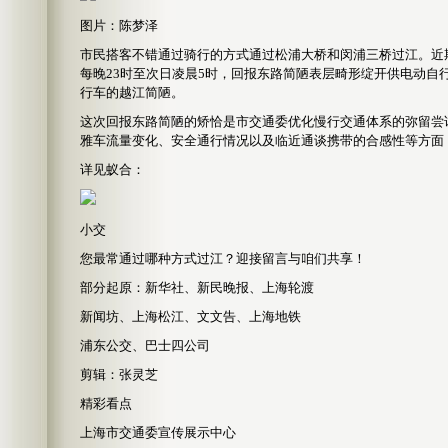
图片：陈梦泽
市民搭客不错通过骑行的方式通过松浦大桥和闵浦三桥过江。近期
每晚23时至次日凌晨5时，回报东路简陋表层畸形绽开供电动
行车的越江简陋。
这次回报东路简陋的矫恰是市交通委优化慢行交通体系的弥留尝
雅车流量变化、安全通行情况以及临近通谈携带的合感性等方面
详见蚁合：
小交
您最常通过哪种方式过江？迎接留言与咱们共享！
部分起原：新华社、新民晚报、上海轮渡
新闻坊、上海松江、文文告、上海地铁
浦东公交、巴士四公司
剪辑：张灵芝
精彩看点
上海市交通委宣传展示中心