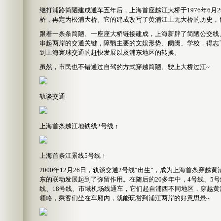
继打浦路简陋建成通车五年后，上海首座越江大桥于1976年6
桥，再定为松浦大桥。它的建成改写了黄浦江上无大桥的历史，
跟着一条条简陋、一座座大桥链接建成，上海新辟了简陋公交线
串起两岸的交通关键，障翳主要的文娱形势、阛阓、学校，得志
到上海寰球交通的赶快发展以及浦东地区的转换。
虽然，市民也不错通过自驾的方式穿越简陋、驶上大桥过江~
轨谈交通
上海首条越江地铁线2号线 ↑
上海首条江景线5号线 ↑
2000年12月26日，轨谈交通2号线“出生”，成为上海首条
东的联动发展起到了弥留作用。在随后的20多年中，4号线、5号线、
线、18号线、市域机场线通车，它们起自浦西不同地区，穿越
领略，乘客们坐在车厢内，就能玩赏到浦江两岸的好意思景~