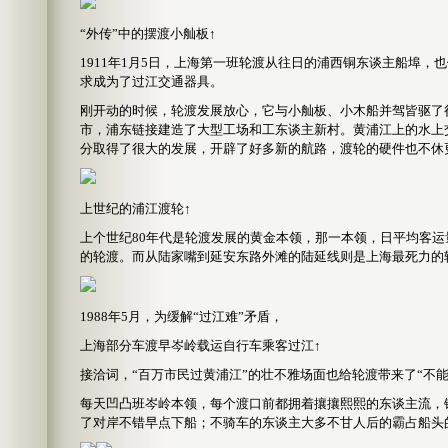
“外传”中的摆渡小舢板↑
1911年1月5日，上海第一班轮渡从往日的浦西铜东谈主船埠
求成为了过江交通器具。
刚开动的时候，轮渡发展放心，它与小舢板、小木船并驾皆驱了
市，浦东链接建造了大型工场和工东谈主新村。黄浦江上的水上
分取得了很大的发展，开辟了好多新的航路，渡轮的硬件也不休
上世纪的浦江渡轮↑
上个世纪80年代是轮渡发展的黄金本领，那一本领，日平均客运量
的轮渡。而从陆家嘴到延安东路外滩的陆延线则是上海最死力的
1988年5月，为缓解“过江难”矛盾，
上海部分车渡早岑岭载运自行车乘客过江↑
接洽词，“百万市民过黄浦江”的壮不雅场面也给轮渡带来了“不能
每天凹凸班岑岭本领，每个渡口前都拥着攘攘熙熙的东谈主流，
了对岸不错早点下船；不骑车的东谈主大多不甘人后的霸占船头