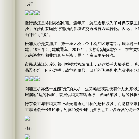
步行
慢行越江是怀旧亦然刚需。连年来，滨江逐步成为了可供东谈主
验，逐步向兼顾慢行需求的多模式交通出行方式转化。因此，上
由“快”向“慢”。
松浦大桥是黄浦江上第一座大桥，位于松江区东南部，底本是一座
建，1976年6月建成通车。2017年，大桥启动修建矫正，在
为东谈主行和非纯真车车谈，罢了了东谈主车分流。
市民从浦江沿岸沿着引桥楼梯拾级而上，到达松浦大桥基层，映
品景不雅，向外远望，战争的船只、成群的飞鸟和水光潋滟的水
闵浦三桥亦然一座能“走”的大桥，运筹帷幄初期便有计划到东谈
层嘱咐”运筹帷幄，表层供纯真车辆通行，双向6车谈，运筹帷幄
行东谈主与非纯真车上桥无需通过引桥的超长坡谈，而是搭乘漫
主非通谈全长540米，约莫10分钟即可步行过江，该通谈的绽
骑行