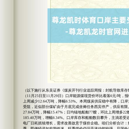
（以下施行从东吴证券《煤炭开刊行业追踪周报：封航导致库存
（11月25日至11月29日）口岸能源煤现货价环比着落6元/吨，报
上周减少12.64万吨，降幅6.53%。本周煤炭供应稳中有降
受阻，近似部分煤矿由于月底完成坐褥任务西宾停产，供应有限。
27.84万吨，降幅15.47%；日均锚地船舶77艘，环比上周增多
185.40万吨，增幅6.34%。口岸库存和船舶数目攀升，主
电厂日耗抓续增长，需求改善故意于煤价企稳。咱们分析合计：煤
季，即便经济如前期低迷，旺季煤价仍旧高涨动能较强。且国外圭臬