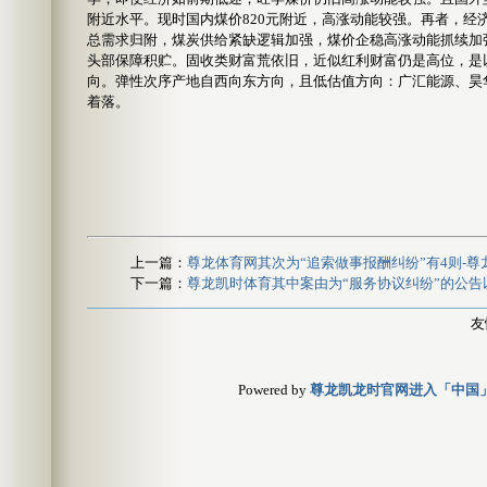
附近水平。现时国内煤价820元附近，高涨动能较强。再者，
总需求归附，煤炭供给紧缺逻辑加强，煤价企稳高涨动能抓续加
头部保障积贮。固收类财富荒依旧，近似红利财富仍是高位，是
向。弹性次序产地自西向东方向，且低估值方向：广汇能源、昊
着落。
上一篇：
尊龙体育网其次为“追索做事报酬纠纷”有4则-
下一篇：
尊龙凯时体育其中案由为“服务协议纠纷”的公告
友
Powered by
尊龙凯龙时官网进入「中国