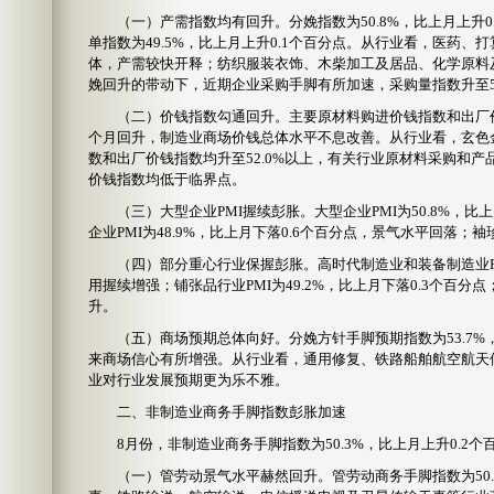
（一）产需指数均有回升。分娩指数为50.8%，比上月上升0
单指数为49.5%，比上月上升0.1个百分点。从行业看，医药
体，产需较快开释；纺织服装衣饰、木柴加工及居品、化学原料
娩回升的带动下，近期企业采购手脚有所加速，采购量指数升至50
（二）价钱指数勾通回升。主要原材料购进价钱指数和出厂价钱指数差
个月回升，制造业商场价钱总体水平不息改善。从行业看，玄色
数和出厂价钱指数均升至52.0%以上，有关行业原材料采购和
价钱指数均低于临界点。
（三）大型企业PMI握续彭胀。大型企业PMI为50.8%，比
企业PMI为48.9%，比上月下落0.6个百分点，景气水平回落；袖
（四）部分重心行业保握彭胀。高时代制造业和装备制造业PMI差异
用握续增强；铺张品行业PMI为49.2%，比上月下落0.3个百分点
升。
（五）商场预期总体向好。分娩方针手脚预期指数为53.7%，
来商场信心有所增强。从行业看，通用修复、铁路船舶航空航天修
业对行业发展预期更为乐不雅。
二、非制造业商务手脚指数彭胀加速
8月份，非制造业商务手脚指数为50.3%，比上月上升0.2
（一）管劳动景气水平赫然回升。管劳动商务手脚指数为50.5