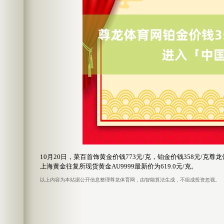
10月20日，菜百首饰黄金价钱773元/克，铂金价钱358元/克
上海黄金往复所现货黄金AU9999最新价为619.0元/克。
以上内容为本站据公开信息整理尊龙体育网，由智能算法生成，不组成投资忽视。