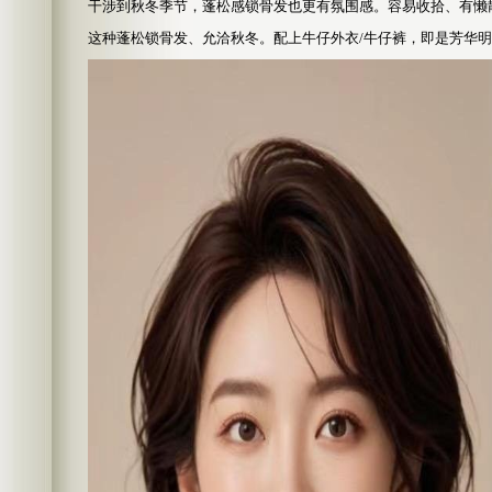
干涉到秋冬季节，蓬松感锁骨发也更有氛围感。容易收拾、有懒
这种蓬松锁骨发、允洽秋冬。配上牛仔外衣/牛仔裤，即是芳华