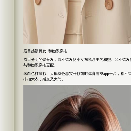
眉目感锁骨发+和煦系穿搭
眉目分明的锁骨发，既不错发扬小女东说念主的和煦、又不错发
与和煦系穿搭更配。
米白色打底衫、大概灰色忠实开衫凯时体育游戏app平台，都不
排扣大衣，斯文又大气。