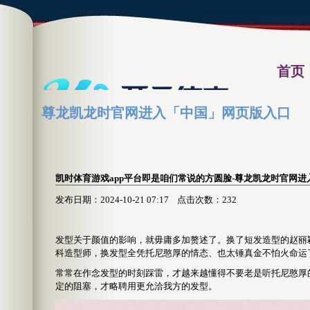
首页
尊龙凯龙时官网进入「中国」网页版入口
资讯习
凯时体育游戏app平台即是咱们常说的方圆脸-尊龙凯龙时官网
发布日期：2024-10-21 07:17 点击次数：232
发型关于颜值的影响，就毋庸多加赘述了。换了短发造型的赵丽颖
科造型师，换发型全凭托尼憨厚的情态、也太锤真金不怕火命运
常常在作念发型的时刻踩雷，才越来越懂得不要老是听托尼憨厚
定的阻塞，才略聘用更允洽我方的发型。