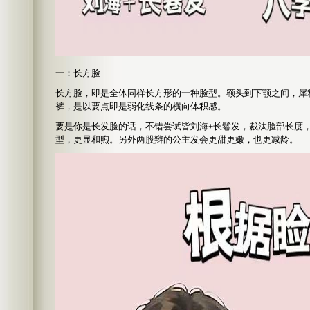
一：长方脸
长方脸，即是全体同样长方形的一种脸型。额头到下颚之间，犀
裤，是以要点即是弱化线条的横向体积感。
要是你是长发脸的话，不错尝试皆刘海+长鬈发，裁汰脸部长度
型，更显和煦。另外两股辫的公主发会更甜更嫩，也更减龄。