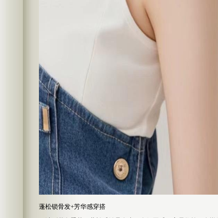
蓬松锁骨发+芳华感穿搭