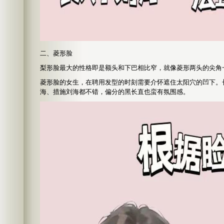
二、菱形脸
梨形脸最大的性格即是额头和下巴相比窄，就像菱形两头的尖角
菱形脸的女生，在聘用发型的时刻需要介怀遮住太阳穴的凹下。
海、措施刘海都不错，偏分的黑长直也蛮有氛围感。