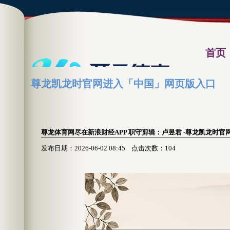
首页
尊龙凯龙时官网进入「中国」网页版入口
资讯习
尊龙体育网尽在新浪财经APP 职守剪辑：卢昱君 -尊龙凯龙时
发布日期：2026-06-02 08:45 点击次数：104