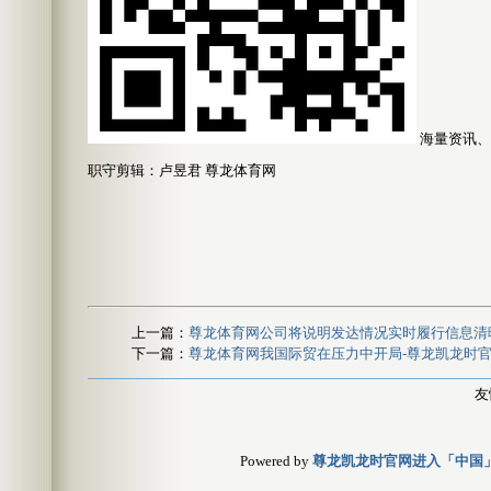
海量资讯、
职守剪辑：卢昱君 尊龙体育网
上一篇：
尊龙体育网公司将说明发达情况实时履行信息清
下一篇：
尊龙体育网我国际贸在压力中开局-尊龙凯龙时
友
Powered by
尊龙凯龙时官网进入「中国