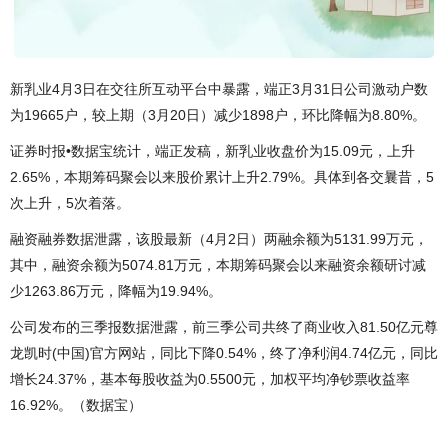
新乳业4月3日在交往所互动平台中暴露，端正3月31日公司激动户数
为19665户，较上期（3月20日）减少1898户，环比降幅为8.80%。
证券时报•数据宝统计，端正发稿，新乳业收盘价为15.09元，上升
2.65%，本期筹码聚会以来股价累计上升2.79%。具体到各交曩昔，5
次上升，5次着落。
融资融券数据泄露，该股最新（4月2日）两融余额为5131.99万元，
其中，融资余额为5074.81万元，本期筹码聚会以来融资余额研讨减
少1263.86万元，降幅为19.94%。
公司发布的三季报数据泄露，前三季公司共终了商业收入81.50亿元尊
龙凯时(中国)官方网站，同比下降0.54%，终了净利润4.74亿元，同比
增长24.37%，基本每股收益为0.5500元，加权平均净钞票收益率
16.92%。（数据宝）