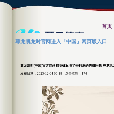
首页
尊龙凯龙时官网进入「中国」网页版入口
资讯习
尊龙凯时(中国)官方网站都明确标明了垂钓岛的包摄问题-尊龙
发布日期：2025-12-04 06:18 点击次数：174