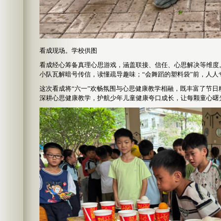
看成现场。学校供图
看成经心筹备真理心思游戏，涵盖联接、信任、心思解决等维度。
小队瓦解暗号传信，读懂疏导趣味；“会舞蹈的塑料袋”前，人
这次看成将“六一”欢畅氛围与心思健康教学相融，既丰富了节
深耕心思健康教学，护航少年儿童健康夸口成长，让每颗童心曙光