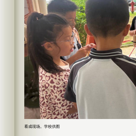
看成现场。学校供图