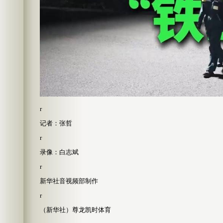
r
记者：张哲
r
录像：白志斌
r
新华社音视频部制作
r
（新华社）尊龙凯时体育