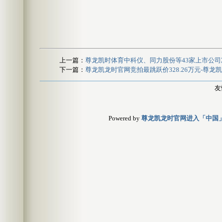
上一篇：
尊龙凯时体育中科仪、同力股份等43家上市公
下一篇：
尊龙凯龙时官网竞拍最跳跃价328.26万元-尊
友
Powered by
尊龙凯龙时官网进入「中国